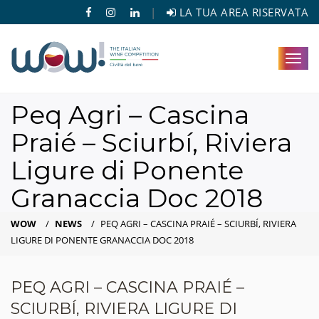
|
LA TUA AREA RISERVATA
Toggl
navig
Peq Agri – Cascina
Praié – Sciurbí, Riviera
Ligure di Ponente
Granaccia Doc 2018
WOW
/
NEWS
/
PEQ AGRI – CASCINA PRAIÉ – SCIURBÍ, RIVIERA
LIGURE DI PONENTE GRANACCIA DOC 2018
PEQ AGRI – CASCINA PRAIÉ –
SCIURBÍ, RIVIERA LIGURE DI