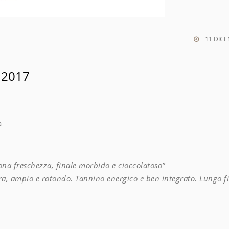
11 DIC
c 2017
a
ona freschezza, finale morbido e cioccolatoso”
tura, ampio e rotondo. Tannino energico e ben integrato. Lungo f