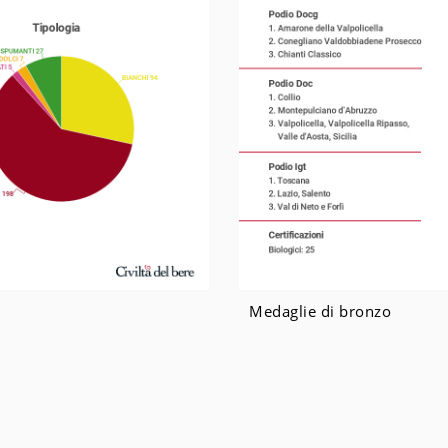
Medaglie di bronzo
e
– Editoriale Lariana S.r.l. – P.IVA 01014210015
Privacy Policy
Cooki